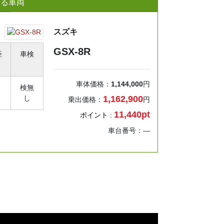
する車両
スズキ
GSX-8R
距
車検
車体価格：
1,144,000
円
検無
し
1,162,900
乗出価格：
円
11,440pt
ポイント :
車台番号：―