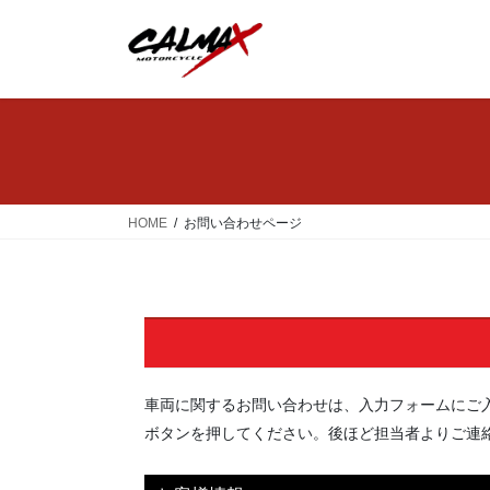
コ
ナ
ン
ビ
テ
ゲ
ン
ー
ツ
シ
へ
ョ
ス
ン
キ
に
ッ
移
HOME
お問い合わせページ
プ
動
車両に関するお問い合わせは、入力フォームにご
ボタンを押してください。後ほど担当者よりご連