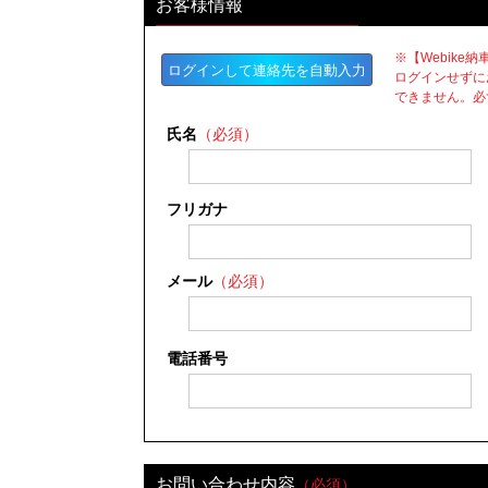
お客様情報
※【Webik
ログインして連絡先を自動入力
ログインせずに
できません。必
氏名
（必須）
フリガナ
メール
（必須）
電話番号
お問い合わせ内容
（必須）