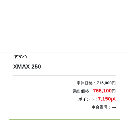
年式
走行距離
車検
2023
0km
検無し
ヤマハ
XMAX 250
車体価格：
715,000
円
766,100
乗出価格：
円
7,150pt
ポイント :
車台番号：―