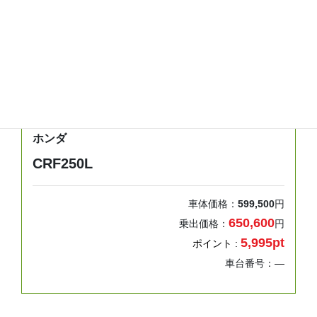
年式
走行距離
車検
―
0km
検無し
ホンダ
CRF250L
車体価格：
599,500
円
650,600
乗出価格：
円
5,995pt
ポイント :
車台番号：―