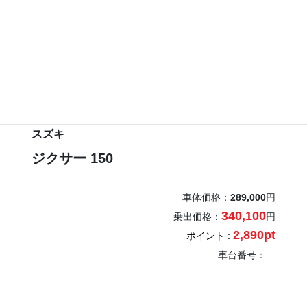
年式
走行距離
車検
―
0km
検無し
スズキ
ジクサー 150
車体価格：
289,000
円
340,100
乗出価格：
円
2,890pt
ポイント :
車台番号：―