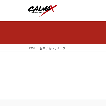
コ
ナ
ン
ビ
テ
ゲ
ン
ー
ツ
シ
へ
ョ
ス
ン
キ
に
ッ
移
HOME
お問い合わせページ
プ
動