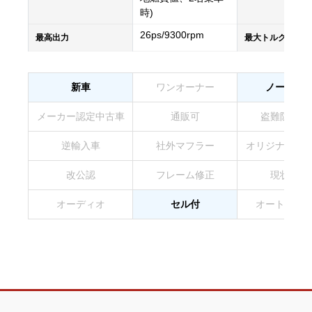
時)
26ps/9300rpm
最高出力
最大トルク
新車
ワンオーナー
ノーマル
メーカー認定中古車
通販可
盗難防止装
逆輸入車
社外マフラー
オリジナルペ
改公認
フレーム修正
現状販売
オーディオ
セル付
オートマチ