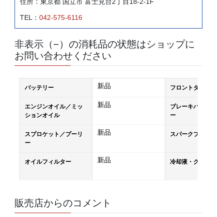
住所：東京都 国立市 富士見台2丁目18-2-1F
TEL：
042-575-6116
非表示（−）の消耗品の状態はショップに
お問い合わせください
新品
バッテリー
フロントタイヤ
新品
エンジンオイル／ミッ
ブレーキパッド／
ションオイル
ー
新品
スプロケット／プーリ
スパークプラグ
ー
新品
オイルフィルター
冷却液・クーラン
販売店からのコメント