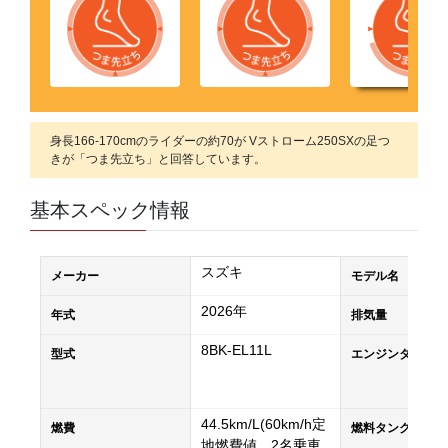
身長166-170cmのライダーの約70が Vストローム250SXの足つ
きが「つま先立ち」と回答しています。
基本スペック情報
スズキ
メーカー
モデル名
2026年
年式
排気量
8BK-EL11L
型式
エンジンタイプ
44.5km/L(60km/h定
燃費
燃料タンク容量
地燃費値、2名乗車