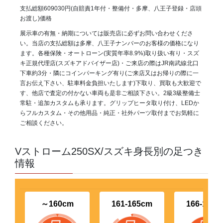
支払総額609030円(自賠責1年付・整備付・多摩、八王子登録・店頭
お渡し)価格
展示車の有無・納期については販売店に必ずお問い合わせくださ
い。当店の支払総額は多摩、八王子ナンバーのお客様の価格になり
ます。各種保険・オートローン(実質年率8.9%)取り扱い有り・スズ
キ正規代理店(スズキアドバイザー店)・ご来店の際はJR南武線北口
下車約3分・隣にコインパーキング有り(ご来店又はお帰りの際に一
言お伝え下さい、駐車料金負担いたします)下取り、買取も大歓迎で
す、他店で査定の付かない車両も是非ご相談下さい。2級3級整備士
常駐・追加カスタムも承ります。グリップヒータ取り付け、LEDか
らフルカスタム・その他用品・純正・社外パーツ取付までお気軽に
ご相談ください。
Vストローム250SX/スズキ身長別の足つき
情報
～160cm
161-165cm
166-170c