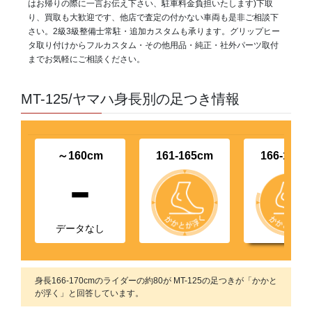
はお帰りの際に一言お伝え下さい、駐車料金負担いたします)下取
り、買取も大歓迎です、他店で査定の付かない車両も是非ご相談下
さい。2級3級整備士常駐・追加カスタムも承ります。グリップヒー
タ取り付けからフルカスタム・その他用品・純正・社外パーツ取付
までお気軽にご相談ください。
MT-125/ヤマハ身長別の足つき情報
～160cm
161-165cm
166-170c
-
データなし
身長166-170cmのライダーの約80が MT-125の足つきが「かかと
が浮く」と回答しています。