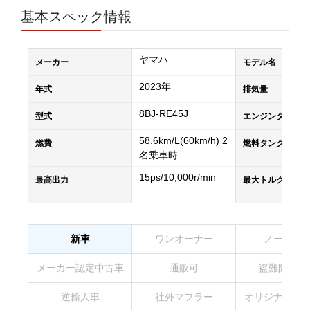
基本スペック情報
ヤマハ
メーカー
モデル名
2023年
年式
排気量
8BJ-RE45J
型式
エンジンタイプ
58.6km/L(60km/h) 2
燃費
燃料タンク容量
名乗車時
15ps/10,000r/min
最高出力
最大トルク
新車
ワンオーナー
ノーマル
メーカー認定中古車
通販可
盗難防止装
逆輸入車
社外マフラー
オリジナルペ