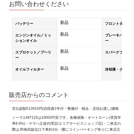
お問い合わせください
新品
バッテリー
フロントタイヤ
新品
エンジンオイル／ミッ
ブレーキパッド／
ションオイル
ー
新品
スプロケット／プーリ
スパークプラグ
ー
新品
オイルフィルター
冷却液・クーラン
販売店からのコメント
支払総額513910円(自賠責1年付・整備付・税込・店頭お渡し)価格
ノーマルMT125は10000円安です。各種保険・オートローン(実質年
率8.9%)・ヤマハ正規代理店(エリアサービスショップ店)・ご来店の
際はJR南武線北口下車約3分・隣にコインパーキング有り(ご来店又