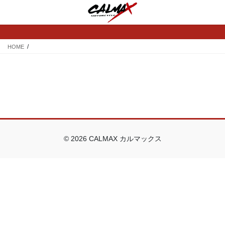
コ
ナ
ン
ビ
テ
ゲ
ン
ー
ツ
シ
HOME
へ
ョ
ス
ン
キ
に
ッ
移
プ
動
© 2026 CALMAX カルマックス