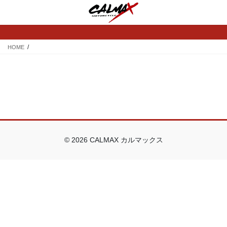
コ
ナ
ン
ビ
テ
ゲ
ン
ー
ツ
シ
HOME
へ
ョ
ス
ン
キ
に
ッ
移
プ
動
© 2026 CALMAX カルマックス