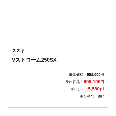
年式
走行距離
車検
2025
0km
検無し
スズキ
Vストローム250SX
車体価格：
558,000
円
609,100
乗出価格：
円
5,580pt
ポイント :
車台番号：867