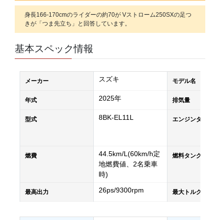
身長166-170cmのライダーの約70が Vストローム250SXの足つ
きが「つま先立ち」と回答しています。
基本スペック情報
スズキ
メーカー
モデル名
2025年
年式
排気量
8BK-EL11L
型式
エンジンタイプ
44.5km/L(60km/h定
燃費
燃料タンク容量
地燃費値、2名乗車
時)
26ps/9300rpm
最高出力
最大トルク