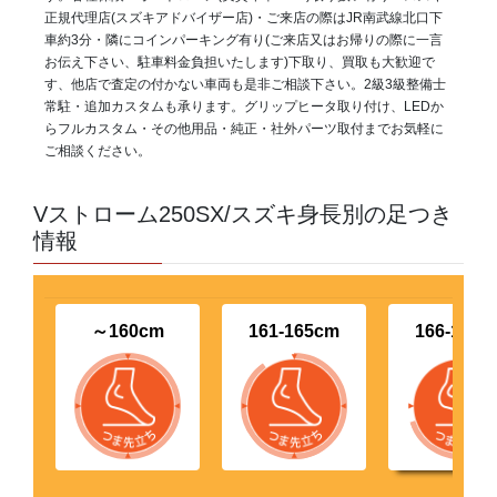
正規代理店(スズキアドバイザー店)・ご来店の際はJR南武線北口下
車約3分・隣にコインパーキング有り(ご来店又はお帰りの際に一言
お伝え下さい、駐車料金負担いたします)下取り、買取も大歓迎で
す、他店で査定の付かない車両も是非ご相談下さい。2級3級整備士
常駐・追加カスタムも承ります。グリップヒータ取り付け、LEDか
らフルカスタム・その他用品・純正・社外パーツ取付までお気軽に
ご相談ください。
Vストローム250SX/スズキ身長別の足つき
情報
～160cm
161-165cm
166-170c