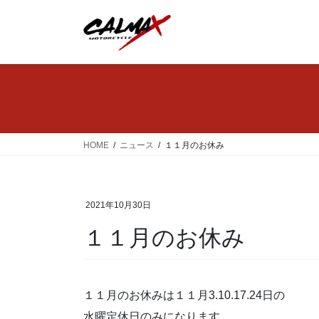
コ
ナ
ン
ビ
テ
ゲ
ン
ー
ツ
シ
へ
ョ
ス
ン
キ
に
ッ
移
HOME
ニュース
１１月のお休み
プ
動
2021年10月30日
１１月のお休み
１１月のお休みは１１月3.10.17.24日の
水曜定休日のみになります。