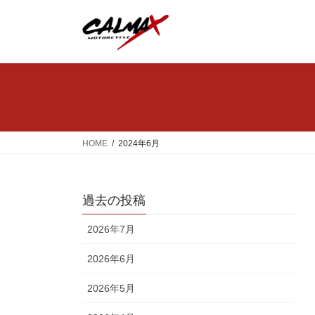
コ
ナ
ン
ビ
テ
ゲ
ン
ー
ツ
シ
へ
ョ
ス
ン
キ
に
ッ
移
HOME
2024年6月
プ
動
過去の投稿
2026年7月
2026年6月
2026年5月