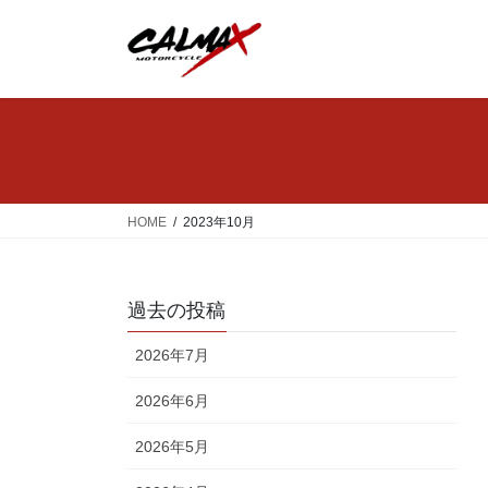
コ
ナ
ン
ビ
テ
ゲ
ン
ー
ツ
シ
へ
ョ
ス
ン
キ
に
ッ
移
HOME
2023年10月
プ
動
過去の投稿
2026年7月
2026年6月
2026年5月